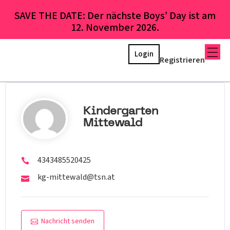
SAVE THE DATE: Der nächste Boys’ Day ist am
12. November 2026.
Login
Registrieren
Kindergarten
Mittewald
4343485520425
kg-mittewald@tsn.at
Nachricht senden