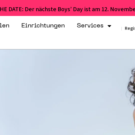
HE DATE: Der nächste Boys’ Day ist am 12. Novembe
len
Einrichtungen
Services
Regi
|