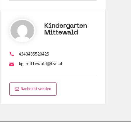
Kindergarten
Mittewald
4343485520425
kg-mittewald@tsn.at
Nachricht senden