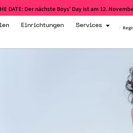
HE DATE: Der nächste Boys’ Day ist am 12. Novembe
len
Einrichtungen
Services
Regi
|