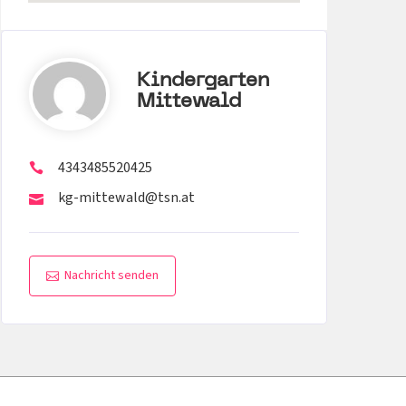
Kindergarten
Mittewald
4343485520425
kg-mittewald@tsn.at
Nachricht senden