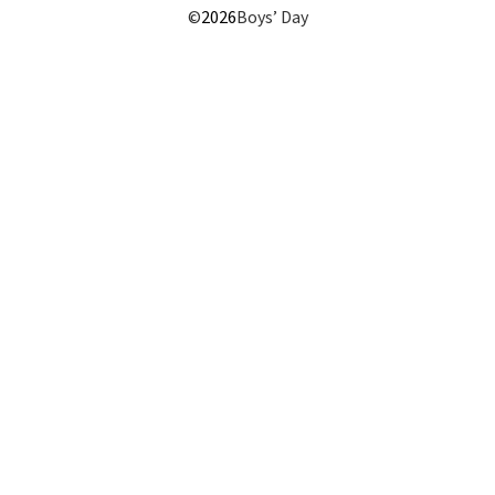
©
2026
Boys’ Day