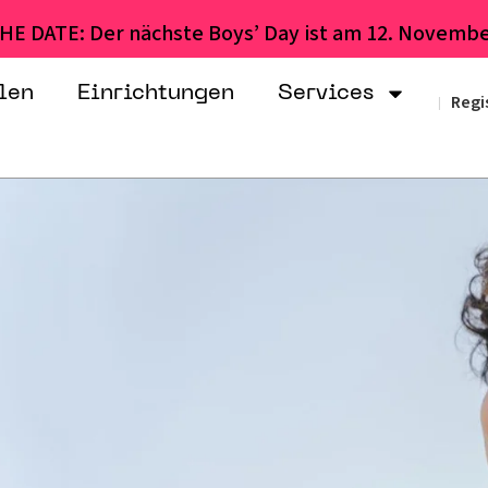
HE DATE: Der nächste Boys’ Day ist am 12. Novembe
len
Einrichtungen
Services
Regi
|