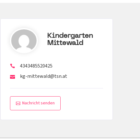
Kindergarten
Mittewald
4343485520425
kg-mittewald@tsn.at
Nachricht senden