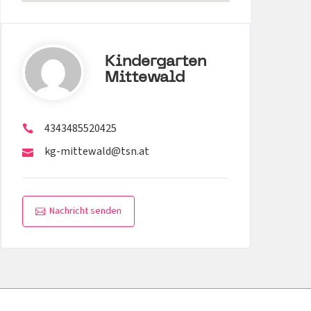
Kindergarten
Mittewald
4343485520425
kg-mittewald@tsn.at
Nachricht senden