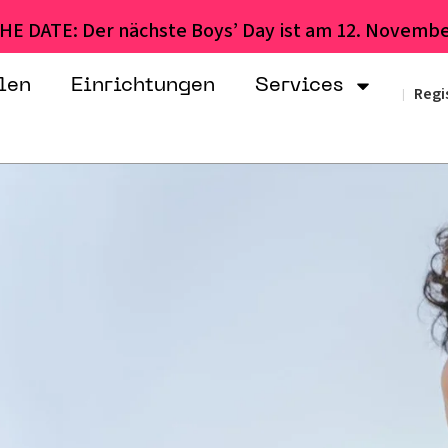
HE DATE: Der nächste Boys’ Day ist am 12. Novembe
len
Einrichtungen
Services
Regi
|