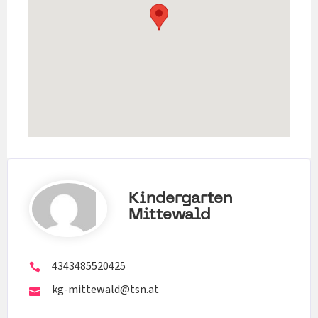
Kindergarten
Mittewald
4343485520425
kg-mittewald@tsn.at