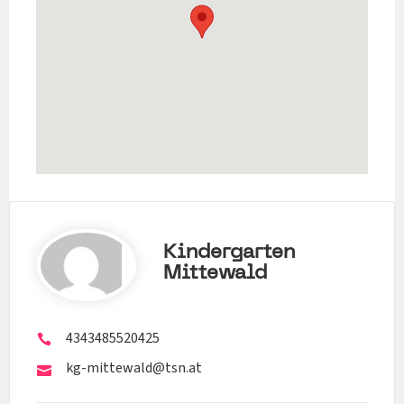
Kindergarten
Mittewald
4343485520425
kg-mittewald@tsn.at