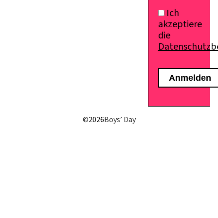
Ich
akzeptiere
die
Datenschutz
E-Mail senden
©
2026
Boys’ Day