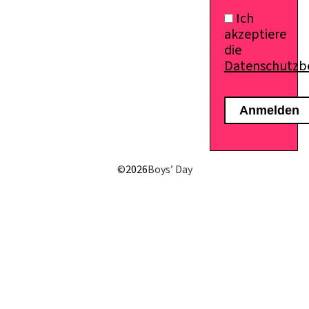
Ich
akzeptiere
die
Datenschutz
E-Mail senden
©
2026
Boys’ Day