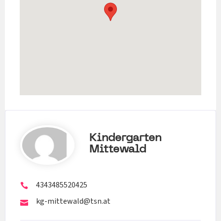
Kindergarten
Mittewald
4343485520425
kg-mittewald@tsn.at