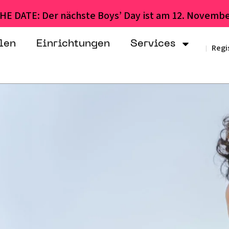
HE DATE: Der nächste Boys’ Day ist am 12. Novembe
len
Einrichtungen
Services
Regi
|