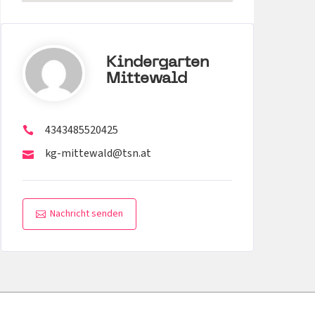
Kindergarten
Mittewald
4343485520425
kg-mittewald@tsn.at
Nachricht senden