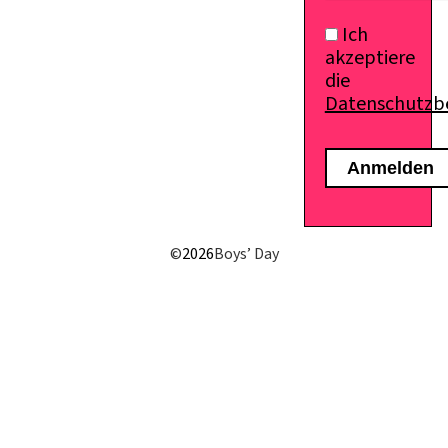
Ich
akzeptiere
die
Datenschutz
E-Mail senden
©
2026
Boys’ Day