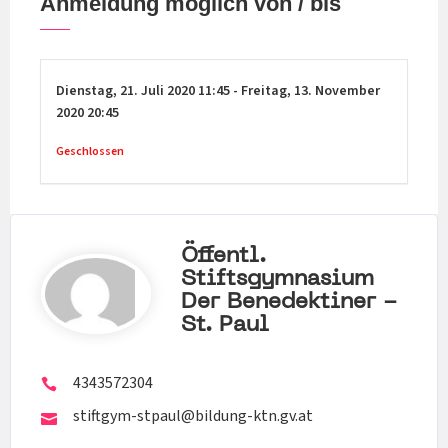
Anmeldung möglich von / bis
Dienstag,
21. Juli 2020
11:45
-
Freitag,
13. November
2020
20:45
Geschlossen
Öffentl.
Stiftsgymnasium
Der Benedektiner -
St. Paul
4343572304
stiftgym-stpaul@bildung-ktn.gv.at