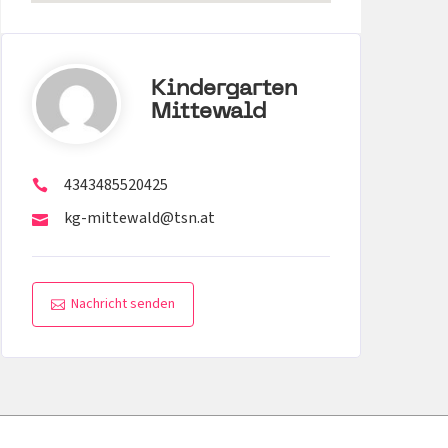
Kindergarten
Mittewald
4343485520425
kg-mittewald@tsn.at
Nachricht senden