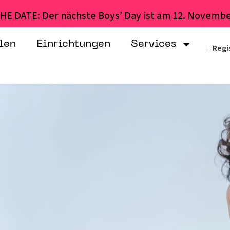
HE DATE: Der nächste Boys’ Day ist am 12. Novembe
len
Einrichtungen
Services
Regi
|