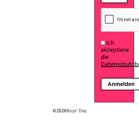
Ich
akzeptiere
die
Datenschutz
E-Mail senden
©
2026
Boys’ Day