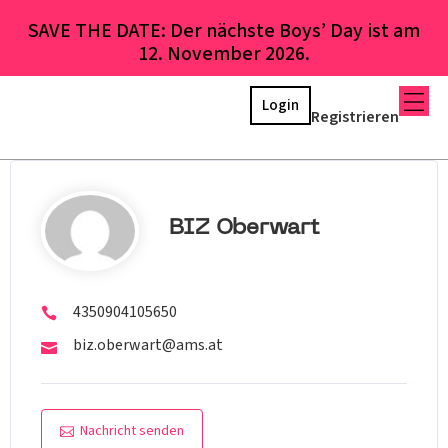
SAVE THE DATE: Der nächste Boys’ Day ist am
12. November 2026.
Login
Registrieren
BIZ Oberwart
4350904105650
biz.oberwart@ams.at
Nachricht senden