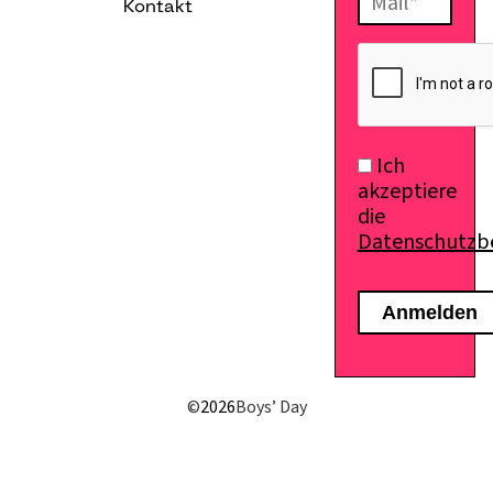
Kontakt
E-Mail senden
Ich
akzeptiere
die
Datenschutz
©
2026
Boys’ Day