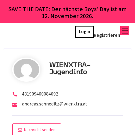
SAVE THE DATE: Der nächste Boys’ Day ist am
12. November 2026.
Login
Registrieren
WIENXTRA-
Jugendinfo
431909400084092
andreas.schneditz@wienxtra.at
Nachricht senden