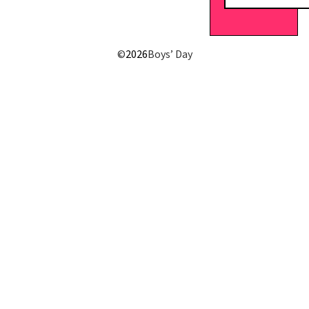
©
2026
Boys’ Day