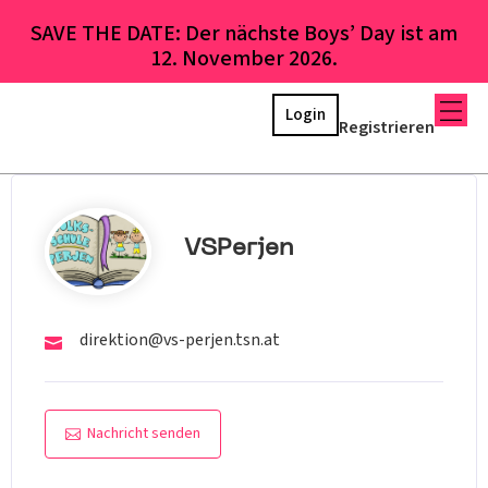
SAVE THE DATE: Der nächste Boys’ Day ist am
12. November 2026.
Login
Registrieren
VSPerjen
direktion@vs-perjen.tsn.at
Nachricht senden