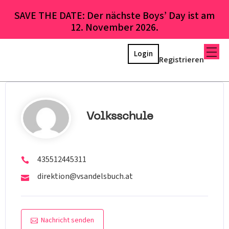
SAVE THE DATE: Der nächste Boys’ Day ist am
12. November 2026.
Login
Registrieren
Volksschule
435512445311
direktion@vsandelsbuch.at
Nachricht senden