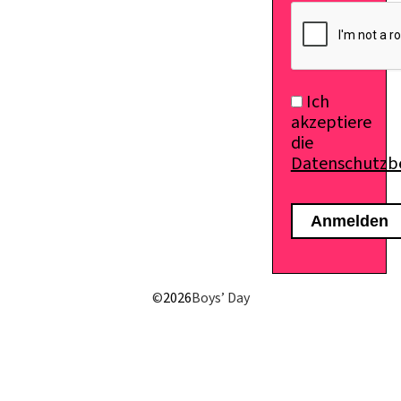
Ich
akzeptiere
die
Datenschutz
©
2026
Boys’ Day