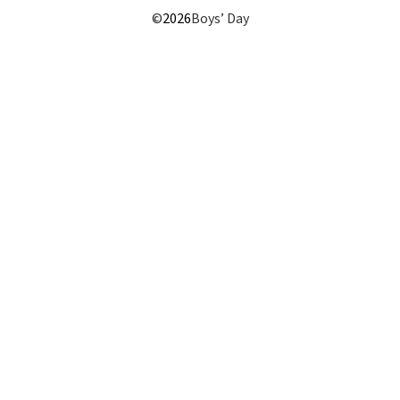
©
2026
Boys’ Day