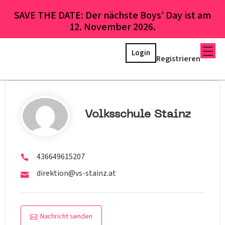
SAVE THE DATE: Der nächste Boys’ Day ist am
12. November 2026.
Login
Registrieren
Volksschule Stainz
436649615207
direktion@vs-stainz.at
Nachricht senden