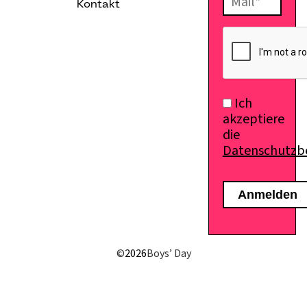
Kontakt
E-Mail senden
Ich
akzeptiere
die
Datenschutz
©
2026
Boys’ Day