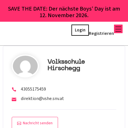
SAVE THE DATE: Der nächste Boys’ Day ist am
12. November 2026.
Login
Registrieren
Volksschule
Hirschegg
43055175459
direktion@vshe.snv.at
Nachricht senden