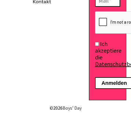
Kontakt
E-Mail senden
Ich
akzeptiere
die
Datenschutz
©
2026
Boys’ Day