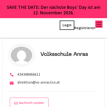
SAVE THE DATE: Der nächste Boys’ Day ist am
12. November 2026.
Login
Registrieren
Volksschule Anras
434348466611
direktion@vs-anras.tsn.at
Nachricht senden