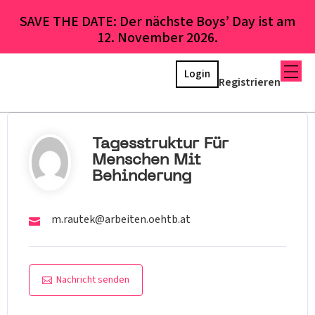
SAVE THE DATE: Der nächste Boys’ Day ist am
12. November 2026.
Login
Registrieren
Tagesstruktur Für
Menschen Mit
Behinderung
m.rautek@arbeiten.oehtb.at
Nachricht senden