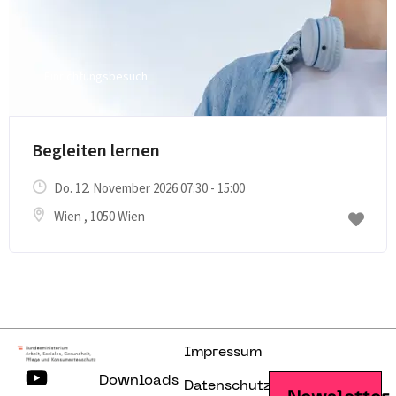
Einrichtungsbesuch
E-Mail senden
Begleiten lernen
Do. 12. November 2026 07:30 - 15:00
Wien
, 1050 Wien
Impressum
Downloads
Datenschutzerklärung