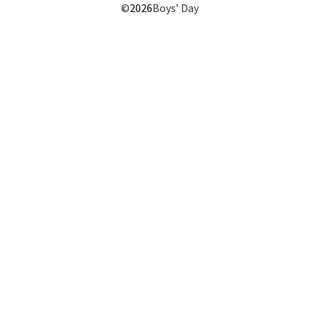
©
2026
Boys’ Day