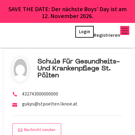
SAVE THE DATE: Der nächste Boys’ Day ist am
12. November 2026.
Login
Registrieren
Schule Für Gesundheits-
Und Krankenpflege St.
Pölten
432743000000000
gukps@stpoelten.lknoe.at
Nachricht senden