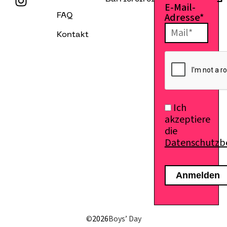
E-Mail-
Adresse*
FAQ
Kontakt
E-Mail senden
Ich
akzeptiere
die
Datenschutz
©
2026
Boys’ Day