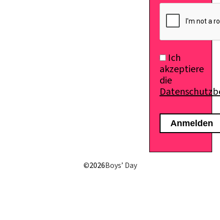
E-Mail senden
Ich
akzeptiere
die
Datenschutz
©
2026
Boys’ Day