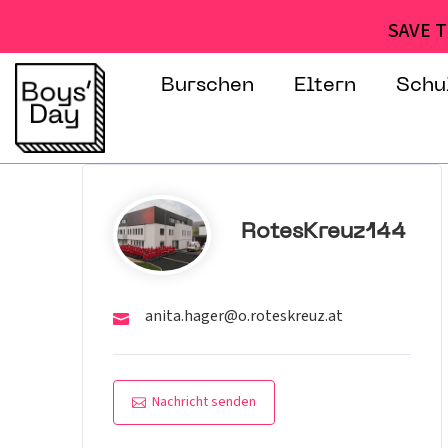
SAVE T
Burschen
Eltern
Schu
RotesKreuz144
anita.hager@o.roteskreuz.at
Nachricht senden