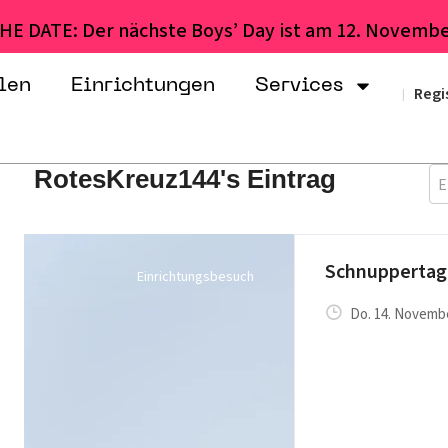
HE DATE: Der nächste Boys’ Day ist am 12. Novembe
len
Einrichtungen
Services
Regi
|
RotesKreuz144's Eintrag
E
Schnuppertag
Einrichtungsbesuch
Do. 14. Novembe