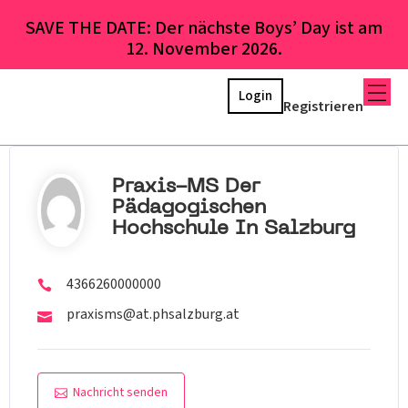
SAVE THE DATE: Der nächste Boys’ Day ist am
12. November 2026.
Login
Registrieren
Praxis-MS Der
Pädagogischen
Hochschule In Salzburg
4366260000000
praxisms@at.phsalzburg.at
Nachricht senden