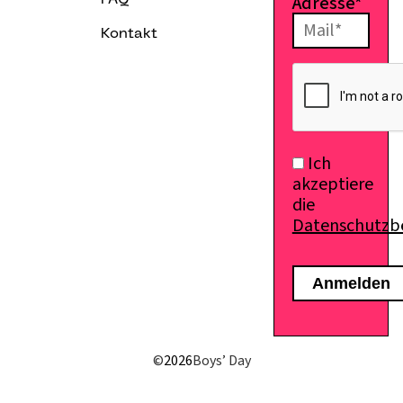
Adresse*
FAQ
Kontakt
E-Mail senden
Ich
akzeptiere
die
Datenschutz
©
2026
Boys’ Day