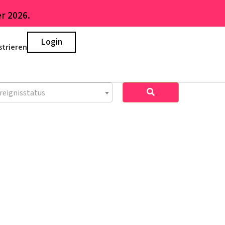
r 2026.
Login
strieren
reignisstatus