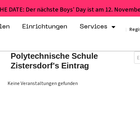
HE DATE: Der nächste Boys’ Day ist am 12. Novembe
len
Einrichtungen
Services
Regi
|
Polytechnische Schule
E
Zistersdorf's Eintrag
Keine Veranstaltungen gefunden