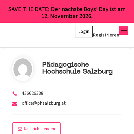
SAVE THE DATE: Der nächste Boys’ Day ist am
12. November 2026.
Login
Registrieren
Pädagogische
Hochschule Salzburg
436626388
office@phsalzburg.at
Nachricht senden