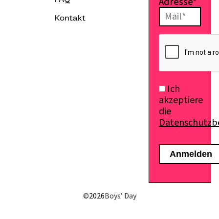
Adresse*
FAQ
Kontakt
E-Mail senden
Ich
akzeptiere
die
Datenschutz
©
2026
Boys’ Day