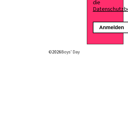
die
Datenschutz
©
2026
Boys’ Day