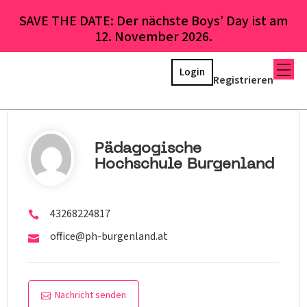
SAVE THE DATE: Der nächste Boys’ Day ist am
12. November 2026.
Login
Registrieren
Pädagogische
Hochschule Burgenland
43268224817
office@ph-burgenland.at
Nachricht senden