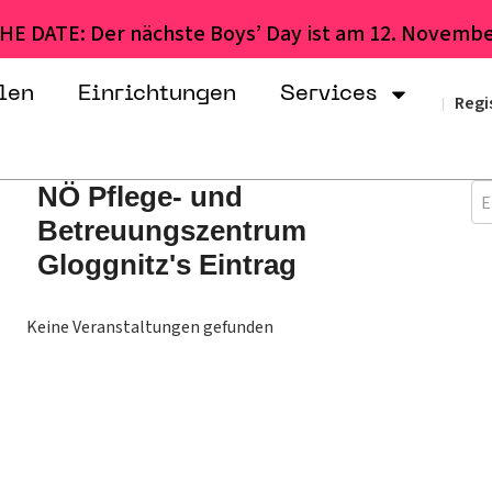
HE DATE: Der nächste Boys’ Day ist am 12. Novembe
len
Einrichtungen
Services
Regi
|
NÖ Pflege- und
E
Betreuungszentrum
Gloggnitz's Eintrag
Keine Veranstaltungen gefunden