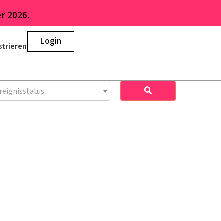
r 2026.
Login
strieren
reignisstatus