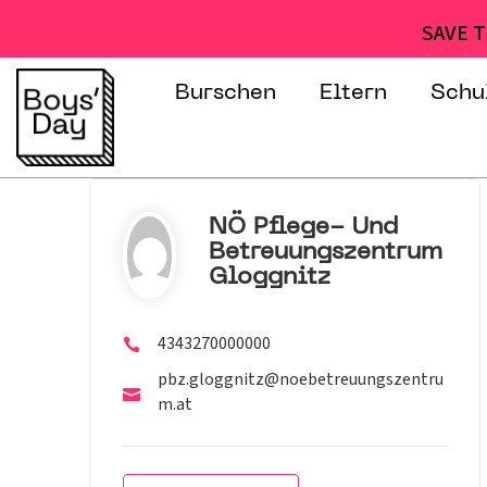
SAVE T
Burschen
Eltern
Schu
NÖ Pflege- Und
Betreuungszentrum
Gloggnitz
4343270000000
pbz.gloggnitz@noebetreuungszentru
m.at