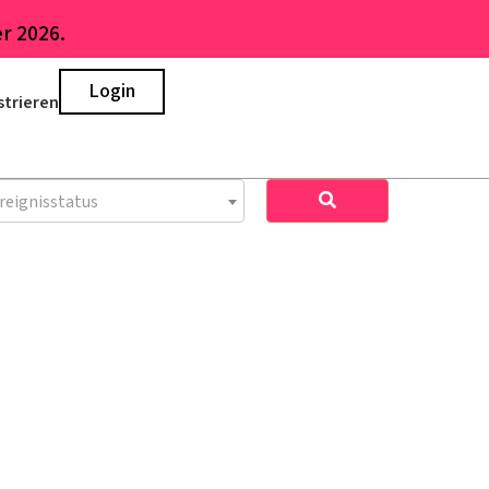
r 2026.
Login
strieren
reignisstatus