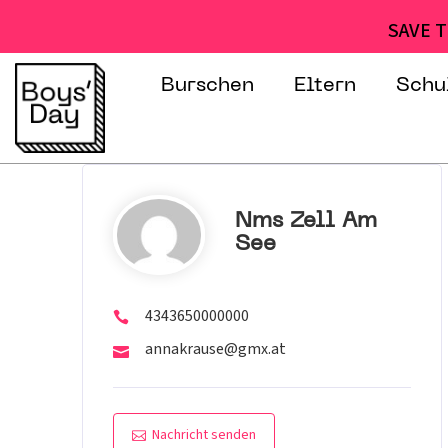
SAVE T
Burschen
Eltern
Schu
Nms Zell Am
See
4343650000000
annakrause@gmx.at
Nachricht senden