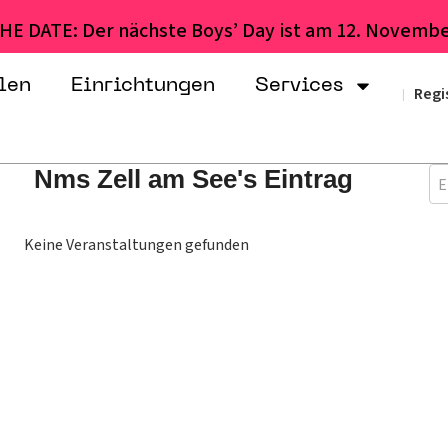
HE DATE: Der nächste Boys’ Day ist am 12. Novembe
len
Einrichtungen
Services
Regi
|
Nms Zell am See's Eintrag
E
Keine Veranstaltungen gefunden