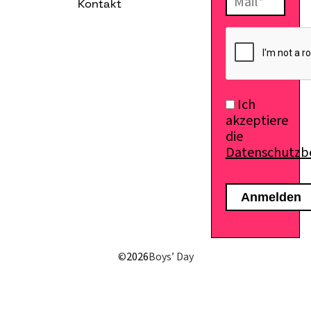
Kontakt
E-Mail senden
Ich
akzeptiere
die
Datenschutz
©
2026
Boys’ Day