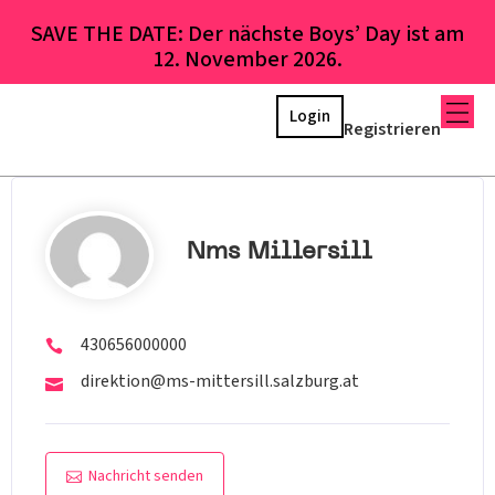
SAVE THE DATE: Der nächste Boys’ Day ist am
12. November 2026.
Login
Registrieren
Nms Millersill
430656000000
direktion@ms-mittersill.salzburg.at
Nachricht senden