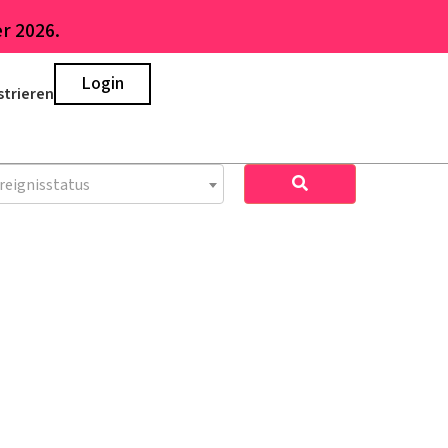
r 2026.
Login
strieren
reignisstatus