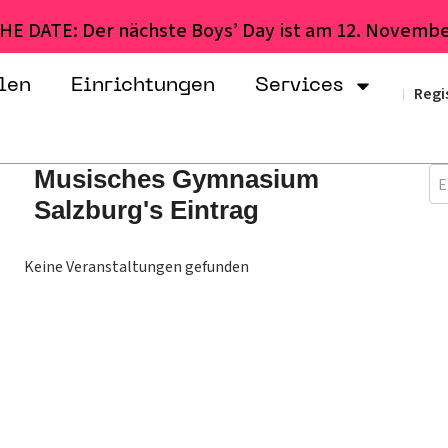
HE DATE: Der nächste Boys’ Day ist am 12. Novembe
len
Einrichtungen
Services
Regi
|
Musisches Gymnasium
E
Salzburg's Eintrag
Keine Veranstaltungen gefunden