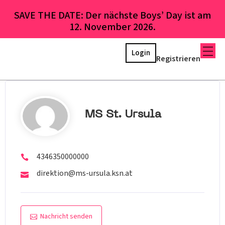
SAVE THE DATE: Der nächste Boys’ Day ist am
12. November 2026.
Login
Registrieren
MS St. Ursula
4346350000000
direktion@ms-ursula.ksn.at
Nachricht senden