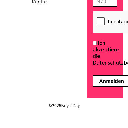
Kontakt
E-Mail senden
Ich
akzeptiere
die
Datenschutz
©
2026
Boys’ Day