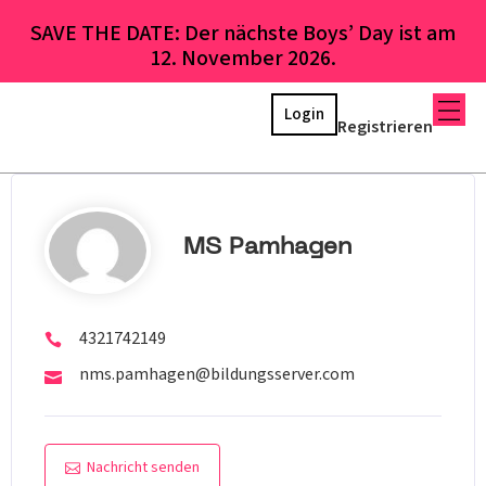
SAVE THE DATE: Der nächste Boys’ Day ist am
12. November 2026.
Login
Registrieren
MS Pamhagen
4321742149
nms.pamhagen@bildungsserver.com
Nachricht senden