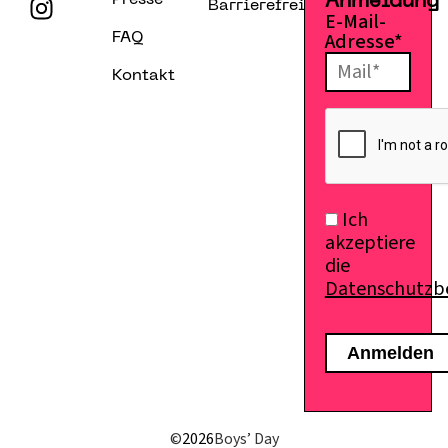
Presse
Anmeldung
Barrierefreiheitserklärung
E-Mail-
Adresse*
FAQ
Kontakt
Ich
akzeptiere
die
Datenschutz
©
2026
Boys’ Day