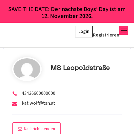
SAVE THE DATE: Der nächste Boys’ Day ist am
12. November 2026.
Login
Registrieren
MS Leopoldstraße
43436600000000
kat.wolf@tsn.at
Nachricht senden