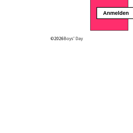
©
2026
Boys’ Day