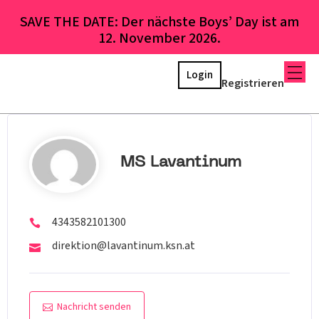
SAVE THE DATE: Der nächste Boys’ Day ist am
12. November 2026.
Login
Registrieren
MS Lavantinum
4343582101300
direktion@lavantinum.ksn.at
Nachricht senden