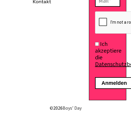
Kontakt
E-Mail senden
Ich
akzeptiere
die
Datenschutz
©
2026
Boys’ Day