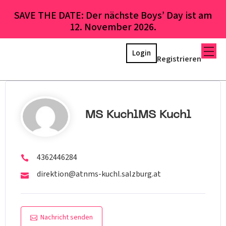
SAVE THE DATE: Der nächste Boys’ Day ist am
12. November 2026.
Login
Registrieren
MS KuchlMS Kuchl
4362446284
direktion@atnms-kuchl.salzburg.at
Nachricht senden