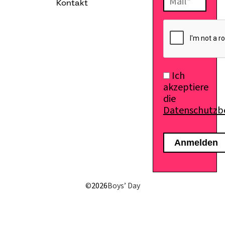
Kontakt
E-Mail senden
Ich
akzeptiere
die
Datenschutz
©
2026
Boys’ Day