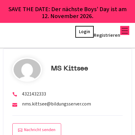
SAVE THE DATE: Der nächste Boys’ Day ist am
12. November 2026.
Login
Registrieren
MS Kittsee
4321432333
nms.kittsee@bildungsserver.com
Nachricht senden