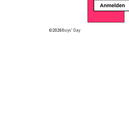
©
2026
Boys’ Day