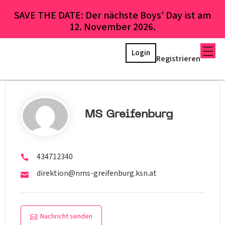
SAVE THE DATE: Der nächste Boys’ Day ist am
12. November 2026.
Login
Registrieren
MS Greifenburg
434712340
direktion@nms-greifenburg.ksn.at
Nachricht senden