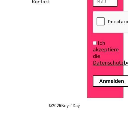
Kontakt
E-Mail senden
Ich
akzeptiere
die
Datenschutz
©
2026
Boys’ Day