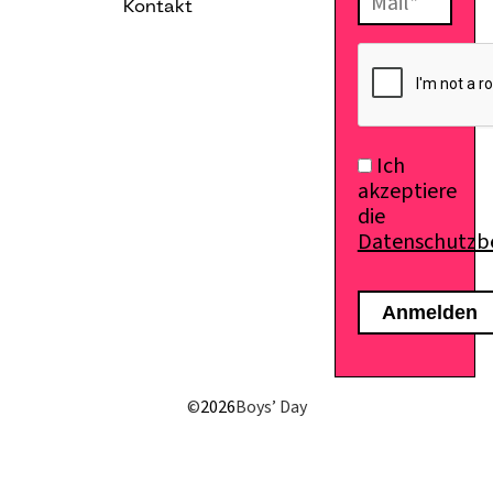
Kontakt
E-Mail senden
Ich
akzeptiere
die
Datenschutz
©
2026
Boys’ Day