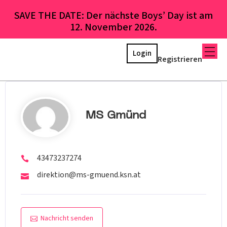
SAVE THE DATE: Der nächste Boys’ Day ist am
12. November 2026.
Login
Registrieren
MS Gmünd
43473237274
direktion@ms-gmuend.ksn.at
Nachricht senden