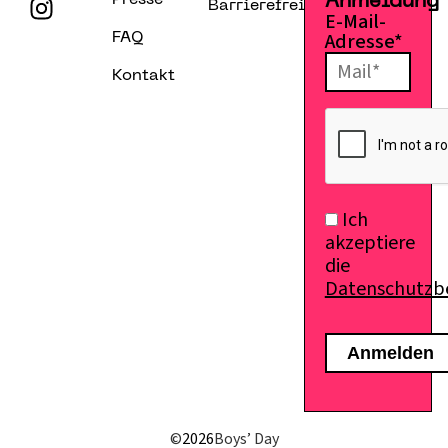
Presse
Anmeldung
Barrierefreiheitserklärung
E-Mail-
Adresse*
FAQ
Kontakt
Ich
akzeptiere
die
Datenschutz
©
2026
Boys’ Day