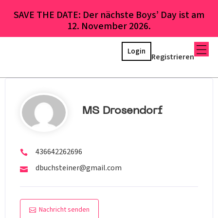
SAVE THE DATE: Der nächste Boys’ Day ist am
12. November 2026.
Login
Registrieren
MS Drosendorf
436642262696
dbuchsteiner@gmail.com
Nachricht senden