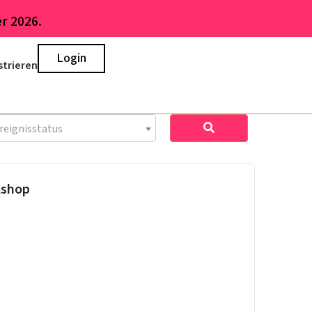
r 2026.
Login
strieren
reignisstatus
kshop