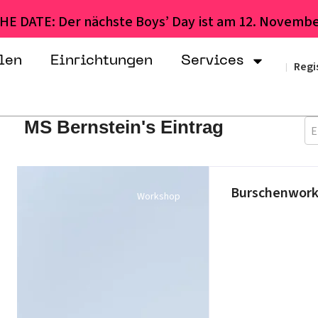
HE DATE: Der nächste Boys’ Day ist am 12. Novembe
len
Einrichtungen
Services
Regi
|
MS Bernstein's Eintrag
E
Burschenwor
Workshop