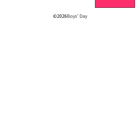
©
2026
Boys’ Day