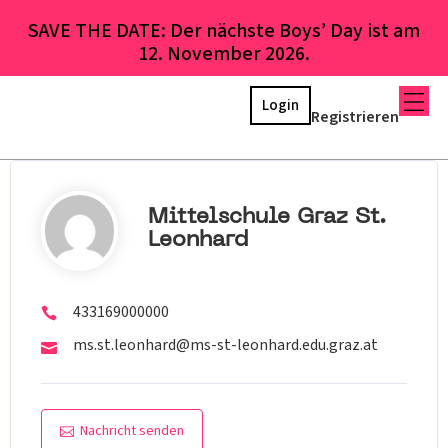
SAVE THE DATE: Der nächste Boys’ Day ist am
12. November 2026.
Login
Registrieren
Mittelschule Graz St.
Leonhard
433169000000
ms.st.leonhard@ms-st-leonhard.edu.graz.at
Nachricht senden