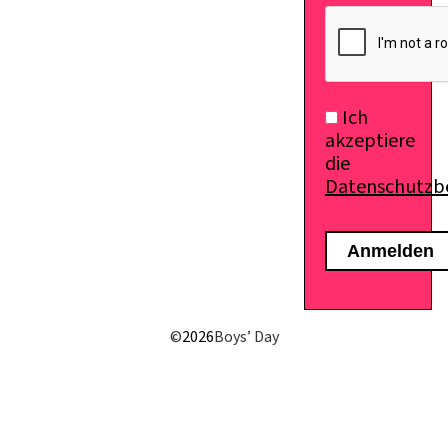
E-Mail senden
Ich
akzeptiere
die
Datenschutz
©
2026
Boys’ Day