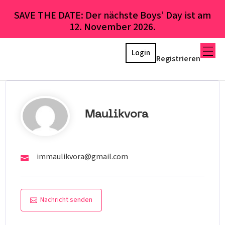
SAVE THE DATE: Der nächste Boys’ Day ist am
12. November 2026.
Login
Registrieren
Maulikvora
immaulikvora@gmail.com
Nachricht senden