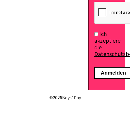
E-Mail senden
Ich
akzeptiere
die
Datenschutz
©
2026
Boys’ Day