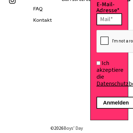
E-Mail-
Adresse*
FAQ
Kontakt
E-Mail senden
Ich
akzeptiere
die
Datenschutz
©
2026
Boys’ Day