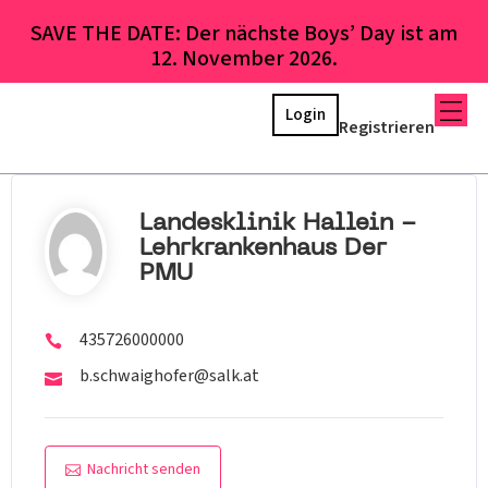
SAVE THE DATE: Der nächste Boys’ Day ist am
12. November 2026.
Login
Registrieren
Landesklinik Hallein -
Lehrkrankenhaus Der
PMU
435726000000
b.schwaighofer@salk.at
Nachricht senden