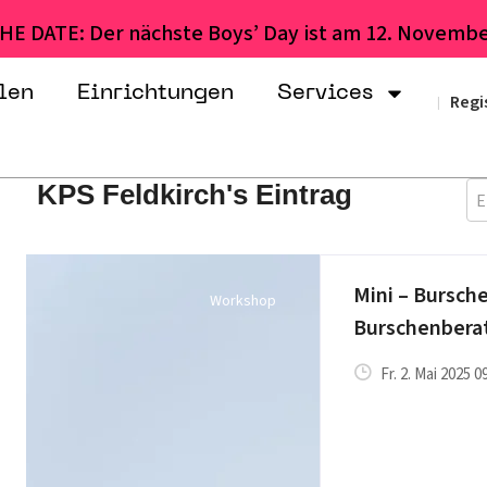
HE DATE: Der nächste Boys’ Day ist am 12. Novembe
len
Einrichtungen
Services
Regi
|
KPS Feldkirch's Eintrag
E
Mini – Bursch
Workshop
Burschenbera
Fr. 2. Mai 2025 0