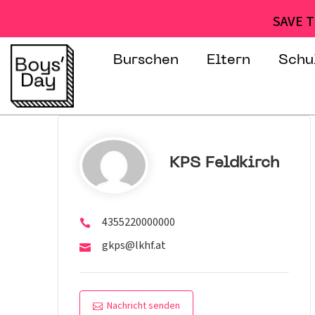
SAVE T
Burschen
Eltern
Schu
KPS Feldkirch
4355220000000
gkps@lkhf.at
Nachricht senden