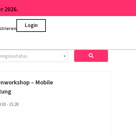
r 2026.
Login
strieren
reignisstatus
enworkshop – Mobile
tung
9:30 - 15:20