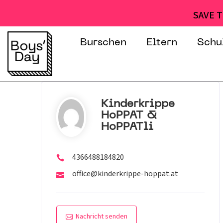
SAVE T
Burschen
Eltern
Schu
Kinderkrippe
HoPPAT &
HoPPATli
4366488184820
office@kinderkrippe-hoppat.at
Nachricht senden