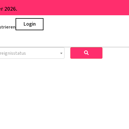
r 2026.
Login
strieren
reignisstatus