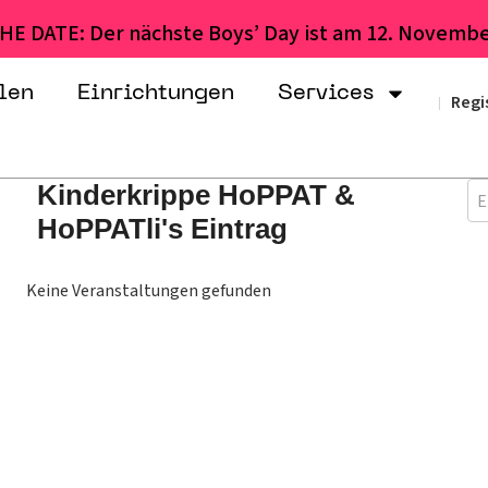
HE DATE: Der nächste Boys’ Day ist am 12. Novembe
len
Einrichtungen
Services
Regi
|
Kinderkrippe HoPPAT &
E
HoPPATli's Eintrag
Keine Veranstaltungen gefunden