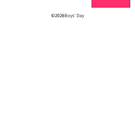
©
2026
Boys’ Day