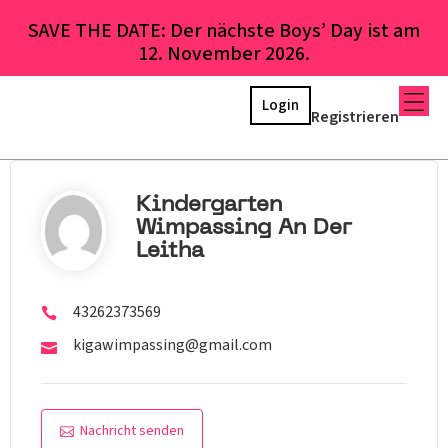
SAVE THE DATE: Der nächste Boys’ Day ist am
12. November 2026.
Login
Registrieren
Kindergarten
Wimpassing An Der
Leitha
43262373569
kigawimpassing@gmail.com
Nachricht senden