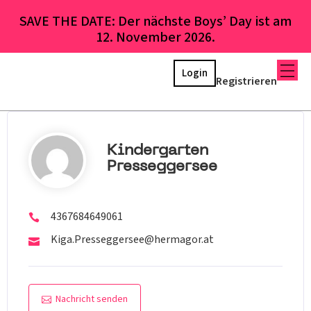
SAVE THE DATE: Der nächste Boys’ Day ist am
12. November 2026.
Login
Registrieren
Kindergarten
Presseggersee
4367684649061
Kiga.Presseggersee@hermagor.at
Nachricht senden