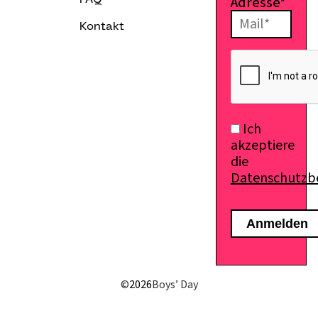
Adresse*
FAQ
Kontakt
E-Mail senden
Ich
akzeptiere
die
Datenschutz
©
2026
Boys’ Day